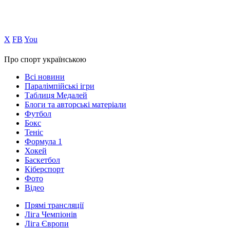
Х
FB
You
Про спорт українською
Всі новини
Паралімпійські ігри
Таблиця Медалей
Блоги та авторські матеріали
Футбол
Бокс
Теніс
Формула 1
Хокей
Баскетбол
Кіберспорт
Фото
Відео
Прямі трансляції
Ліга Чемпіонів
Ліга Європи