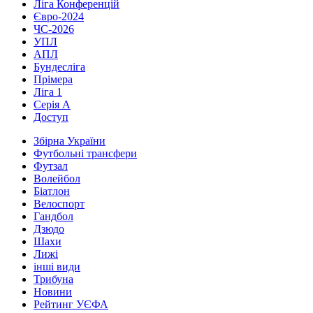
Ліга Конференцій
Євро-2024
ЧС-2026
УПЛ
АПЛ
Бундесліга
Прімера
Ліга 1
Серія А
Доступ
Збірна України
Футбольні трансфери
Футзал
Волейбол
Біатлон
Велоспорт
Гандбол
Дзюдо
Шахи
Лижі
інші види
Трибуна
Новини
Рейтинг УЄФА