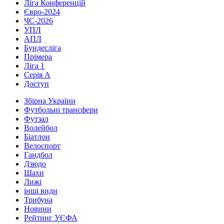
Ліга Конференцій
Євро-2024
ЧС-2026
УПЛ
АПЛ
Бундесліга
Прімера
Ліга 1
Серія А
Доступ
Збірна України
Футбольні трансфери
Футзал
Волейбол
Біатлон
Велоспорт
Гандбол
Дзюдо
Шахи
Лижі
інші види
Трибуна
Новини
Рейтинг УЄФА