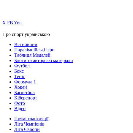
Х
FB
You
Про спорт українською
Всі новини
Паралімпійські ігри
Таблиця Медалей
Блоги та авторські матеріали
Футбол
Бокс
Теніс
Формула 1
Хокей
Баскетбол
Кіберспорт
Фото
Відео
Прямі трансляції
Ліга Чемпіонів
Ліга Європи