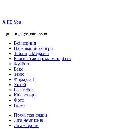
Х
FB
You
Про спорт українською
Всі новини
Паралімпійські ігри
Таблиця Медалей
Блоги та авторські матеріали
Футбол
Бокс
Теніс
Формула 1
Хокей
Баскетбол
Кіберспорт
Фото
Відео
Прямі трансляції
Ліга Чемпіонів
Ліга Європи