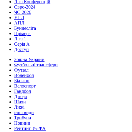
Ліга Конференцій
Євро-2024
ЧС-2026
УПЛ
АПЛ
Бундесліга
Прімера
Ліга 1
Серія А
Доступ
Збірна України
Футбольні трансфери
Футзал
Волейбол
Біатлон
Велоспорт
Гандбол
Дзюдо
Шахи
Лижі
інші види
Трибуна
Новини
Рейтинг УЄФА