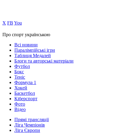
Х
FB
You
Про спорт українською
Всі новини
Паралімпійські ігри
Таблиця Медалей
Блоги та авторські матеріали
Футбол
Бокс
Теніс
Формула 1
Хокей
Баскетбол
Кіберспорт
Фото
Відео
Прямі трансляції
Ліга Чемпіонів
Ліга Європи