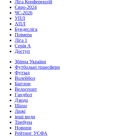
Ліга Конференцій
Євро-2024
ЧС-2026
УПЛ
АПЛ
Бундесліга
Прімера
Ліга 1
Серія А
Доступ
Збірна України
Футбольні трансфери
Футзал
Волейбол
Біатлон
Велоспорт
Гандбол
Дзюдо
Шахи
Лижі
інші види
Трибуна
Новини
Рейтинг УЄФА