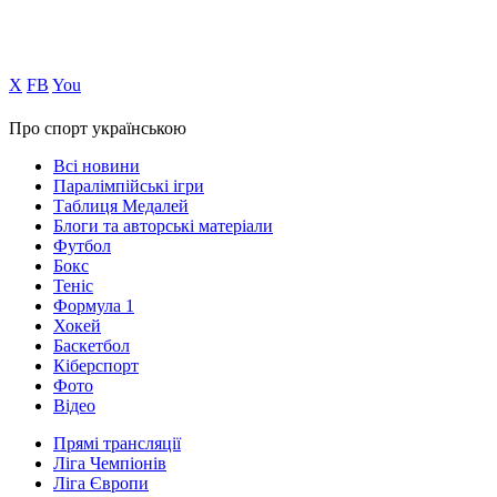
Х
FB
You
Про спорт українською
Всі новини
Паралімпійські ігри
Таблиця Медалей
Блоги та авторські матеріали
Футбол
Бокс
Теніс
Формула 1
Хокей
Баскетбол
Кіберспорт
Фото
Відео
Прямі трансляції
Ліга Чемпіонів
Ліга Європи