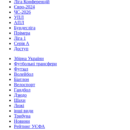
Ліга Конференцій
Євро-2024
ЧС-2026
УПЛ
АПЛ
Бундесліга
Прімера
Ліга 1
Серія А
Доступ
Збірна України
Футбольні трансфери
Футзал
Волейбол
Біатлон
Велоспорт
Гандбол
Дзюдо
Шахи
Лижі
інші види
Трибуна
Новини
Рейтинг УЄФА