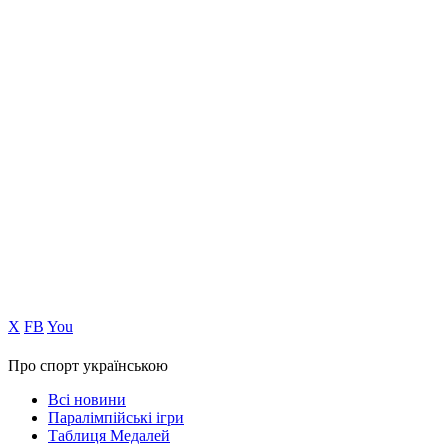
Х
FB
You
Про спорт українською
Всі новини
Паралімпійські ігри
Таблиця Медалей