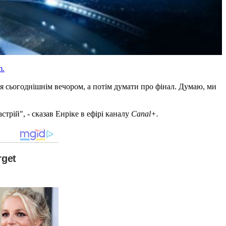
m.
ся сьогоднішнім вечором, а потім думати про фінал. Думаю, ми
рій", - сказав Енріке в ефірі каналу
Canal+.