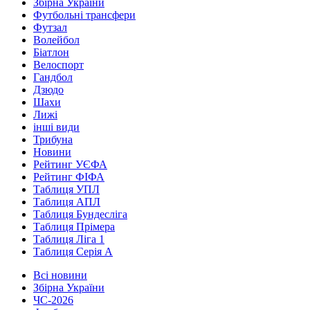
Збірна України
Футбольні трансфери
Футзал
Волейбол
Біатлон
Велоспорт
Гандбол
Дзюдо
Шахи
Лижі
інші види
Трибуна
Новини
Рейтинг УЄФА
Рейтинг ФІФА
Таблиця УПЛ
Таблиця АПЛ
Таблиця Бундесліга
Таблиця Прімера
Таблиця Ліга 1
Таблиця Серія А
Всі новини
Збірна України
ЧС-2026