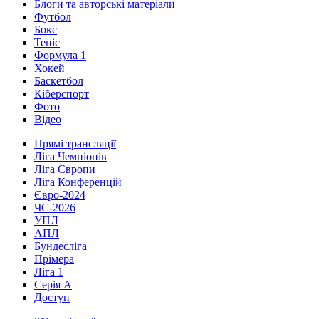
Блоги та авторські матеріали
Футбол
Бокс
Теніс
Формула 1
Хокей
Баскетбол
Кіберспорт
Фото
Відео
Прямі трансляції
Ліга Чемпіонів
Ліга Європи
Ліга Конференцій
Євро-2024
ЧС-2026
УПЛ
АПЛ
Бундесліга
Прімера
Ліга 1
Серія А
Доступ