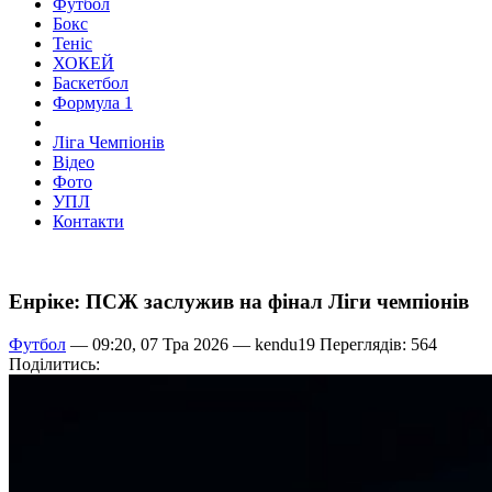
Футбол
Бокс
Теніс
ХОКЕЙ
Баскетбол
Формула 1
Ліга Чемпіонів
Відео
Фото
УПЛ
Контакти
Енріке: ПСЖ заслужив на фінал Ліги чемпіонів
Футбол
— 09:20, 07 Тра 2026 —
kendu19
Переглядів: 564
Поділитись: