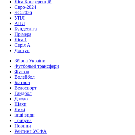
Ліга Конференцій
Євро-2024
ЧС-2026
УПЛ
АПЛ
Бундесліга
Прімера
Ліга 1
Серія А
Доступ
Збірна України
Футбольні трансфери
Футзал
Волейбол
Біатлон
Велоспорт
Гандбол
Дзюдо
Шахи
Лижі
інші види
Трибуна
Новини
Рейтинг УЄФА