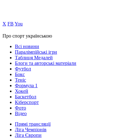
Х
FB
You
Про спорт українською
Всі новини
Паралімпійські ігри
Таблиця Медалей
Блоги та авторські матеріали
Футбол
Бокс
Теніс
Формула 1
Хокей
Баскетбол
Кіберспорт
Фото
Відео
Прямі трансляції
Ліга Чемпіонів
Ліга Європи