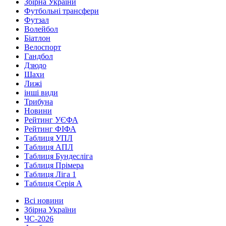
Збірна України
Футбольні трансфери
Футзал
Волейбол
Біатлон
Велоспорт
Гандбол
Дзюдо
Шахи
Лижі
інші види
Трибуна
Новини
Рейтинг УЄФА
Рейтинг ФІФА
Таблиця УПЛ
Таблиця АПЛ
Таблиця Бундесліга
Таблиця Прімера
Таблиця Ліга 1
Таблиця Серія А
Всі новини
Збірна України
ЧС-2026