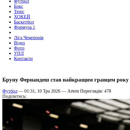
Футбол
Бокс
Теніс
ХОКЕЙ
Баскетбол
Формула 1
Ліга Чемпіонів
Відео
Фото
УПЛ
Контакти
Бруну Фернандеш став найкращим гравцем року в 
Футбол
— 01:31, 10 Тра 2026 —
Artem
Переглядів: 478
Поділитись: