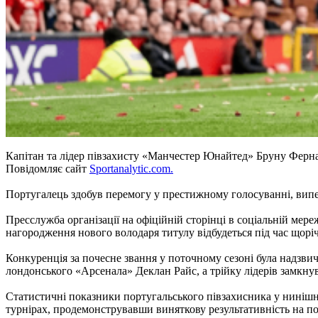
Капітан та лідер півзахисту «Манчестер Юнайтед» Бруну Ферна
Повідомляє сайт
Sportanalytic.com.
Португалець здобув перемогу у престижному голосуванні, випе
Пресслужба організації на офіційній сторінці в соціальній мере
нагородження нового володаря титулу відбудеться під час щоріч
Конкуренція за почесне звання у поточному сезоні була надзвич
лондонського «Арсенала» Деклан Райс, а трійку лідерів замкну
Статистичні показники португальського півзахисника у нинішні
турнірах, продемонструвавши виняткову результативність на по