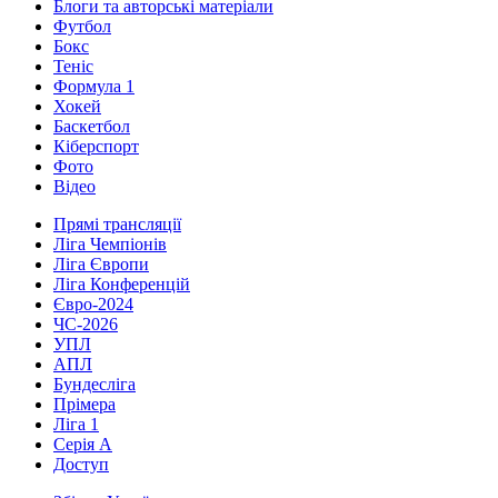
Блоги та авторські матеріали
Футбол
Бокс
Теніс
Формула 1
Хокей
Баскетбол
Кіберспорт
Фото
Відео
Прямі трансляції
Ліга Чемпіонів
Ліга Європи
Ліга Конференцій
Євро-2024
ЧС-2026
УПЛ
АПЛ
Бундесліга
Прімера
Ліга 1
Серія А
Доступ