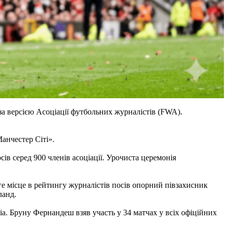
а версією Асоціації футбольних журналістів (FWA).
анчестер Сіті».
ів серед 900 членів асоціації. Урочиста церемонія
ге місце в рейтингу журналістів посів опорний півзахисник
ланд.
а. Бруну Фернандеш взяв участь у 34 матчах у всіх офіційних