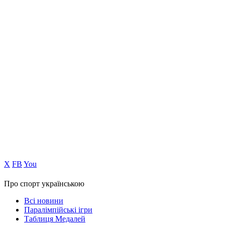
Х
FB
You
Про спорт українською
Всі новини
Паралімпійські ігри
Таблиця Медалей