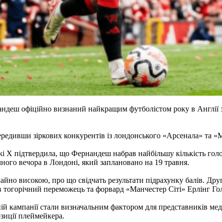
ндеш офіційно визнаний найкращим футболістом року в Англії з
редивши зіркових конкурентів із лондонського «Арсенала» та «М
жі X підтвердила, що Фернандеш набрав найбільшу кількість голос
ного вечора в Лондоні, який заплановано на 19 травня.
айно високою, про що свідчать результати підрахунку балів. Дру
в тогорічний переможець та форвард «Манчестер Сіті» Ерлінг Го
й кампанії стали визначальним фактором для представників меді
зиції плеймейкера.