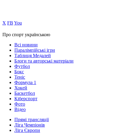
Х
FB
You
Про спорт українською
Всі новини
Паралімпійські ігри
Таблиця Медалей
Блоги та авторські матеріали
Футбол
Бокс
Теніс
Формула 1
Хокей
Баскетбол
Кіберспорт
Фото
Відео
Прямі трансляції
Ліга Чемпіонів
Ліга Європи