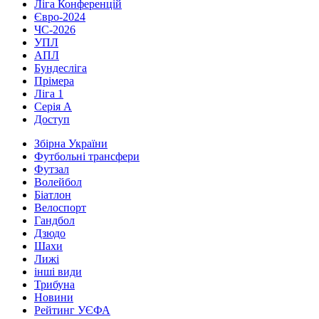
Ліга Конференцій
Євро-2024
ЧС-2026
УПЛ
АПЛ
Бундесліга
Прімера
Ліга 1
Серія А
Доступ
Збірна України
Футбольні трансфери
Футзал
Волейбол
Біатлон
Велоспорт
Гандбол
Дзюдо
Шахи
Лижі
інші види
Трибуна
Новини
Рейтинг УЄФА