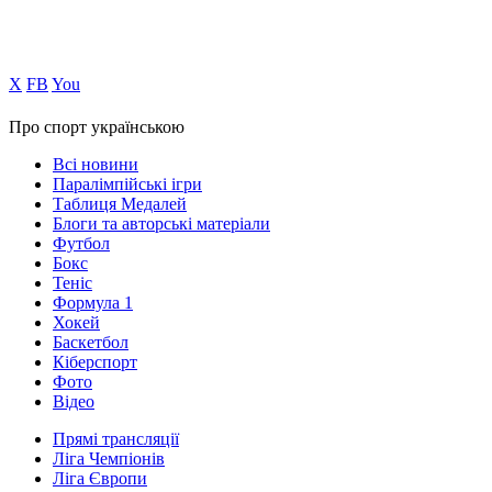
Х
FB
You
Про спорт українською
Всі новини
Паралімпійські ігри
Таблиця Медалей
Блоги та авторські матеріали
Футбол
Бокс
Теніс
Формула 1
Хокей
Баскетбол
Кіберспорт
Фото
Відео
Прямі трансляції
Ліга Чемпіонів
Ліга Європи