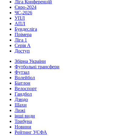
Ліга Конференцій
Євро-2024
ЧС-2026
УПЛ
АПЛ
Бундесліга
Прімера
Ліга 1
Серія А
Доступ
Збірна України
Футбольні трансфери
Футзал
Волейбол
Біатлон
Велоспорт
Гандбол
Дзюдо
Шахи
Лижі
інші види
Трибуна
Новини
Рейтинг УЄФА