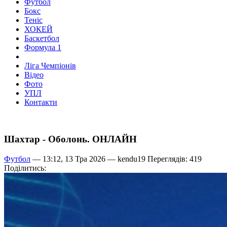
Футбол
Бокс
Теніс
ХОКЕЙ
Баскетбол
Формула 1
Ліга Чемпіонів
Відео
Фото
УПЛ
Контакти
Шахтар - Оболонь. ОНЛАЙН
Футбол
— 13:12, 13 Тра 2026 —
kendu19
Переглядів: 419
Поділитись: