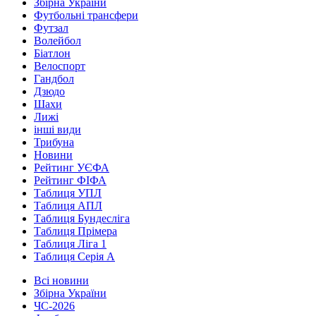
Збірна України
Футбольні трансфери
Футзал
Волейбол
Біатлон
Велоспорт
Гандбол
Дзюдо
Шахи
Лижі
інші види
Трибуна
Новини
Рейтинг УЄФА
Рейтинг ФІФА
Таблиця УПЛ
Таблиця АПЛ
Таблиця Бундесліга
Таблиця Прімера
Таблиця Ліга 1
Таблиця Серія А
Всі новини
Збірна України
ЧС-2026