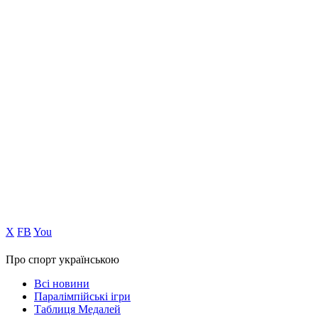
Х
FB
You
Про спорт українською
Всі новини
Паралімпійські ігри
Таблиця Медалей