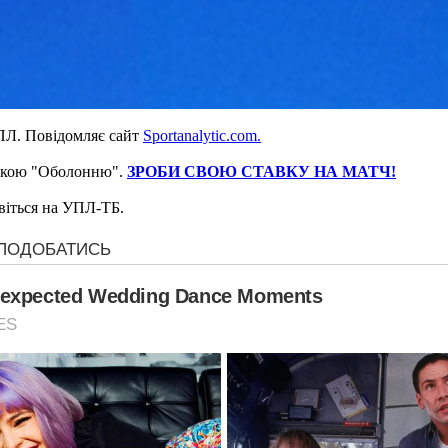
УПЛ. Повідомляє сайт
Sportanalytic.com.
вською "Оболонню".
ЗРОБИ СВОЮ СТАВКУ НА МАТЧ!
ивіться на УПЛ-ТБ.