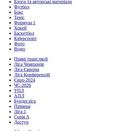
Блоги та авторські матеріали
Футбол
Бокс
Теніс
Формула 1
Хокей
Баскетбол
Кіберспорт
Фото
Відео
Прямі трансляції
Ліга Чемпіонів
Ліга Європи
Ліга Конференцій
Євро-2024
ЧС-2026
УПЛ
АПЛ
Бундесліга
Прімера
Ліга 1
Серія А
Доступ