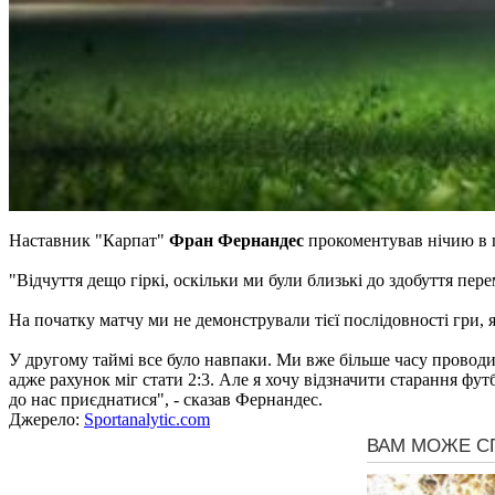
Наставник "Карпат"
Фран Фернандес
прокоментував нічию в г
"Відчуття дещо гіркі, оскільки ми були близькі до здобуття пе
На початку матчу ми не демонстрували тієї послідовності гри,
У другому таймі все було навпаки. Ми вже більше часу проводи
адже рахунок міг стати 2:3. Але я хочу відзначити старання футб
до нас приєднатися", - сказав Фернандес.
Джерело:
Sportanalytic.com