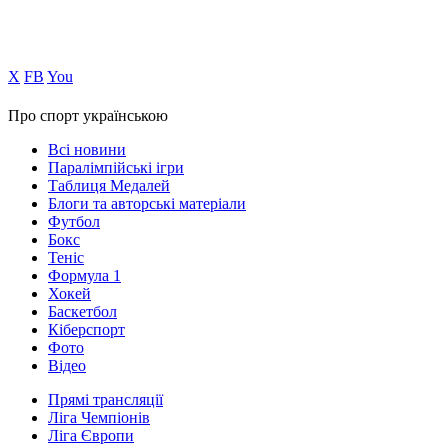
Х
FB
You
Про спорт українською
Всі новини
Паралімпійські ігри
Таблиця Медалей
Блоги та авторські матеріали
Футбол
Бокс
Теніс
Формула 1
Хокей
Баскетбол
Кіберспорт
Фото
Відео
Прямі трансляції
Ліга Чемпіонів
Ліга Європи