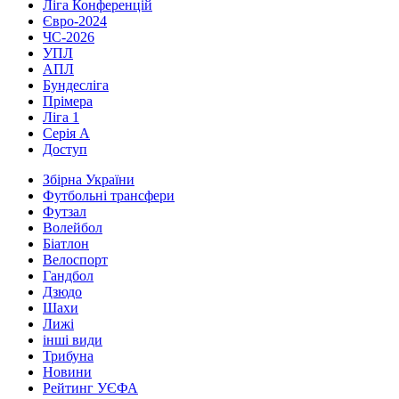
Ліга Конференцій
Євро-2024
ЧС-2026
УПЛ
АПЛ
Бундесліга
Прімера
Ліга 1
Серія А
Доступ
Збірна України
Футбольні трансфери
Футзал
Волейбол
Біатлон
Велоспорт
Гандбол
Дзюдо
Шахи
Лижі
інші види
Трибуна
Новини
Рейтинг УЄФА