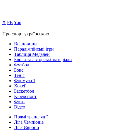
Х
FB
You
Про спорт українською
Всі новини
Паралімпійські ігри
Таблиця Медалей
Блоги та авторські матеріали
Футбол
Бокс
Теніс
Формула 1
Хокей
Баскетбол
Кіберспорт
Фото
Відео
Прямі трансляції
Ліга Чемпіонів
Ліга Європи