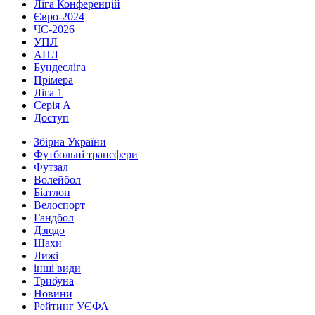
Ліга Конференцій
Євро-2024
ЧС-2026
УПЛ
АПЛ
Бундесліга
Прімера
Ліга 1
Серія А
Доступ
Збірна України
Футбольні трансфери
Футзал
Волейбол
Біатлон
Велоспорт
Гандбол
Дзюдо
Шахи
Лижі
інші види
Трибуна
Новини
Рейтинг УЄФА