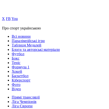
Х
FB
You
Про спорт українською
Всі новини
Паралімпійські ігри
Таблиця Медалей
Блоги та авторські матеріали
Футбол
Бокс
Теніс
Формула 1
Хокей
Баскетбол
Кіберспорт
Фото
Відео
Прямі трансляції
Ліга Чемпіонів
Ліга Європи