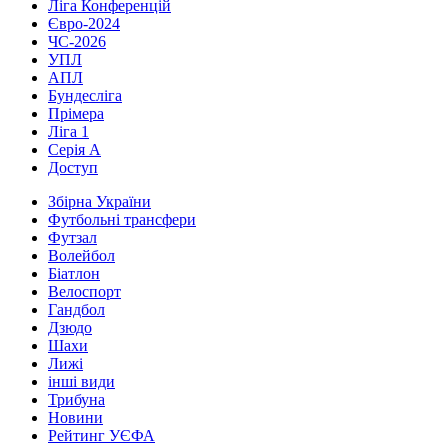
Ліга Конференцій
Євро-2024
ЧС-2026
УПЛ
АПЛ
Бундесліга
Прімера
Ліга 1
Серія А
Доступ
Збірна України
Футбольні трансфери
Футзал
Волейбол
Біатлон
Велоспорт
Гандбол
Дзюдо
Шахи
Лижі
інші види
Трибуна
Новини
Рейтинг УЄФА