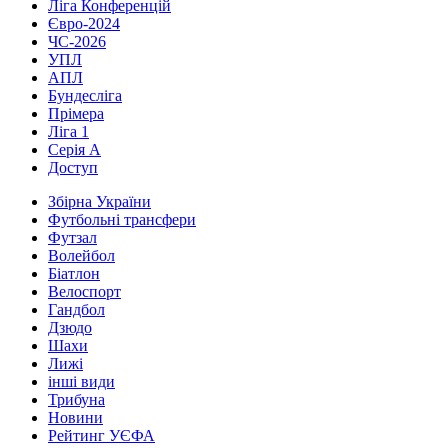
Ліга Конференцій
Євро-2024
ЧС-2026
УПЛ
АПЛ
Бундесліга
Прімера
Ліга 1
Серія А
Доступ
Збірна України
Футбольні трансфери
Футзал
Волейбол
Біатлон
Велоспорт
Гандбол
Дзюдо
Шахи
Лижі
інші види
Трибуна
Новини
Рейтинг УЄФА