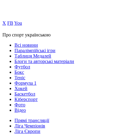
Х
FB
You
Про спорт українською
Всі новини
Паралімпійські ігри
Таблиця Медалей
Блоги та авторські матеріали
Футбол
Бокс
Теніс
Формула 1
Хокей
Баскетбол
Кіберспорт
Фото
Відео
Прямі трансляції
Ліга Чемпіонів
Ліга Європи