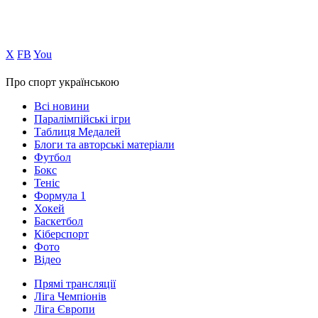
Х
FB
You
Про спорт українською
Всі новини
Паралімпійські ігри
Таблиця Медалей
Блоги та авторські матеріали
Футбол
Бокс
Теніс
Формула 1
Хокей
Баскетбол
Кіберспорт
Фото
Відео
Прямі трансляції
Ліга Чемпіонів
Ліга Європи