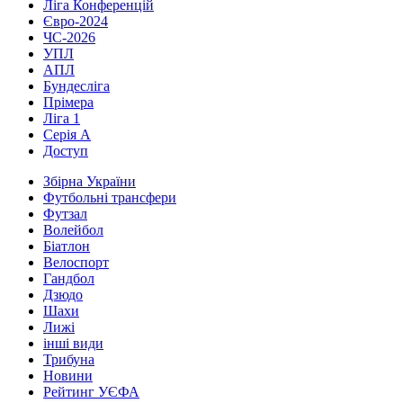
Ліга Конференцій
Євро-2024
ЧС-2026
УПЛ
АПЛ
Бундесліга
Прімера
Ліга 1
Серія А
Доступ
Збірна України
Футбольні трансфери
Футзал
Волейбол
Біатлон
Велоспорт
Гандбол
Дзюдо
Шахи
Лижі
інші види
Трибуна
Новини
Рейтинг УЄФА