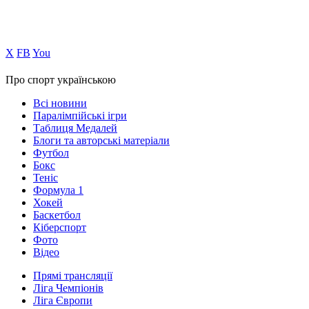
Х
FB
You
Про спорт українською
Всі новини
Паралімпійські ігри
Таблиця Медалей
Блоги та авторські матеріали
Футбол
Бокс
Теніс
Формула 1
Хокей
Баскетбол
Кіберспорт
Фото
Відео
Прямі трансляції
Ліга Чемпіонів
Ліга Європи