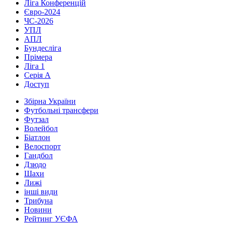
Ліга Конференцій
Євро-2024
ЧС-2026
УПЛ
АПЛ
Бундесліга
Прімера
Ліга 1
Серія А
Доступ
Збірна України
Футбольні трансфери
Футзал
Волейбол
Біатлон
Велоспорт
Гандбол
Дзюдо
Шахи
Лижі
інші види
Трибуна
Новини
Рейтинг УЄФА