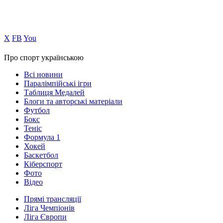
Х
FB
You
Про спорт українською
Всі новини
Паралімпійські ігри
Таблиця Медалей
Блоги та авторські матеріали
Футбол
Бокс
Теніс
Формула 1
Хокей
Баскетбол
Кіберспорт
Фото
Відео
Прямі трансляції
Ліга Чемпіонів
Ліга Європи