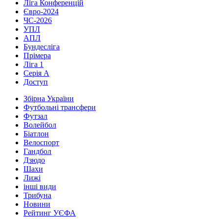
Ліга Конференцій
Євро-2024
ЧС-2026
УПЛ
АПЛ
Бундесліга
Прімера
Ліга 1
Серія А
Доступ
Збірна України
Футбольні трансфери
Футзал
Волейбол
Біатлон
Велоспорт
Гандбол
Дзюдо
Шахи
Лижі
інші види
Трибуна
Новини
Рейтинг УЄФА