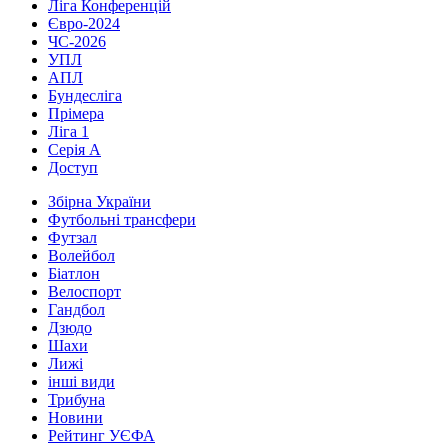
Ліга Конференцій
Євро-2024
ЧС-2026
УПЛ
АПЛ
Бундесліга
Прімера
Ліга 1
Серія А
Доступ
Збірна України
Футбольні трансфери
Футзал
Волейбол
Біатлон
Велоспорт
Гандбол
Дзюдо
Шахи
Лижі
інші види
Трибуна
Новини
Рейтинг УЄФА