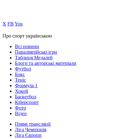
Х
FB
You
Про спорт українською
Всі новини
Паралімпійські ігри
Таблиця Медалей
Блоги та авторські матеріали
Футбол
Бокс
Теніс
Формула 1
Хокей
Баскетбол
Кіберспорт
Фото
Відео
Прямі трансляції
Ліга Чемпіонів
Ліга Європи