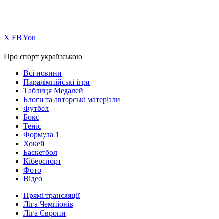
Х
FB
You
Про спорт українською
Всі новини
Паралімпійські ігри
Таблиця Медалей
Блоги та авторські матеріали
Футбол
Бокс
Теніс
Формула 1
Хокей
Баскетбол
Кіберспорт
Фото
Відео
Прямі трансляції
Ліга Чемпіонів
Ліга Європи