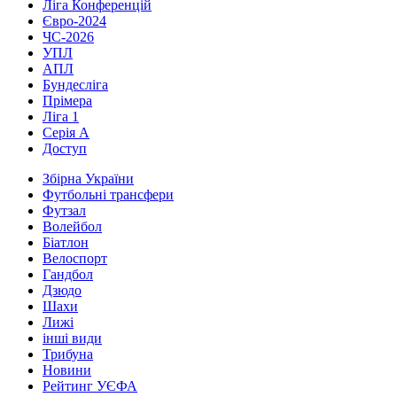
Ліга Конференцій
Євро-2024
ЧС-2026
УПЛ
АПЛ
Бундесліга
Прімера
Ліга 1
Серія А
Доступ
Збірна України
Футбольні трансфери
Футзал
Волейбол
Біатлон
Велоспорт
Гандбол
Дзюдо
Шахи
Лижі
інші види
Трибуна
Новини
Рейтинг УЄФА