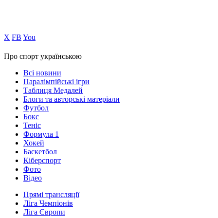
Х
FB
You
Про спорт українською
Всі новини
Паралімпійські ігри
Таблиця Медалей
Блоги та авторські матеріали
Футбол
Бокс
Теніс
Формула 1
Хокей
Баскетбол
Кіберспорт
Фото
Відео
Прямі трансляції
Ліга Чемпіонів
Ліга Європи