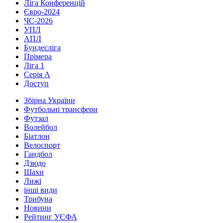
Ліга Конференцій
Євро-2024
ЧС-2026
УПЛ
АПЛ
Бундесліга
Прімера
Ліга 1
Серія А
Доступ
Збірна України
Футбольні трансфери
Футзал
Волейбол
Біатлон
Велоспорт
Гандбол
Дзюдо
Шахи
Лижі
інші види
Трибуна
Новини
Рейтинг УЄФА