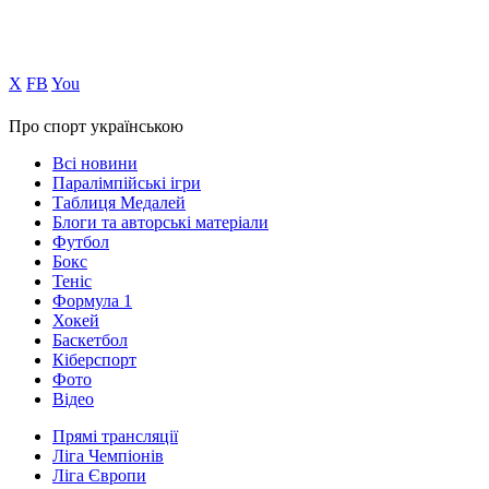
Х
FB
You
Про спорт українською
Всі новини
Паралімпійські ігри
Таблиця Медалей
Блоги та авторські матеріали
Футбол
Бокс
Теніс
Формула 1
Хокей
Баскетбол
Кіберспорт
Фото
Відео
Прямі трансляції
Ліга Чемпіонів
Ліга Європи