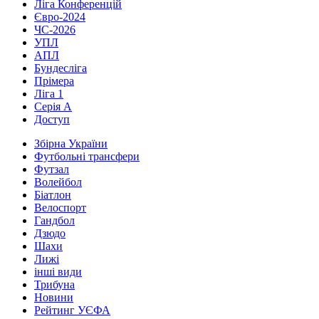
Ліга Конференцій
Євро-2024
ЧС-2026
УПЛ
АПЛ
Бундесліга
Прімера
Ліга 1
Серія А
Доступ
Збірна України
Футбольні трансфери
Футзал
Волейбол
Біатлон
Велоспорт
Гандбол
Дзюдо
Шахи
Лижі
інші види
Трибуна
Новини
Рейтинг УЄФА