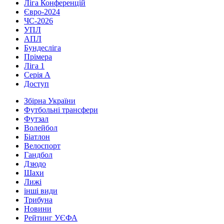
Ліга Конференцій
Євро-2024
ЧС-2026
УПЛ
АПЛ
Бундесліга
Прімера
Ліга 1
Серія А
Доступ
Збірна України
Футбольні трансфери
Футзал
Волейбол
Біатлон
Велоспорт
Гандбол
Дзюдо
Шахи
Лижі
інші види
Трибуна
Новини
Рейтинг УЄФА