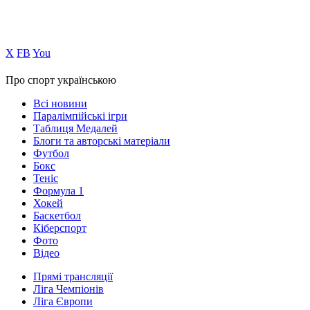
Х
FB
You
Про спорт українською
Всі новини
Паралімпійські ігри
Таблиця Медалей
Блоги та авторські матеріали
Футбол
Бокс
Теніс
Формула 1
Хокей
Баскетбол
Кіберспорт
Фото
Відео
Прямі трансляції
Ліга Чемпіонів
Ліга Європи