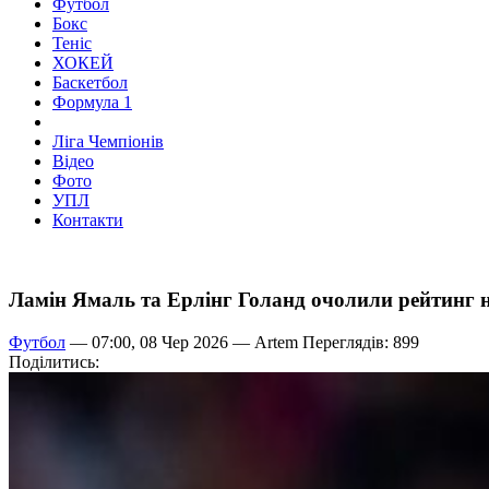
Футбол
Бокс
Теніс
ХОКЕЙ
Баскетбол
Формула 1
Ліга Чемпіонів
Відео
Фото
УПЛ
Контакти
Ламін Ямаль та Ерлінг Голанд очолили рейтинг н
Футбол
— 07:00, 08 Чер 2026 —
Artem
Переглядів: 899
Поділитись: