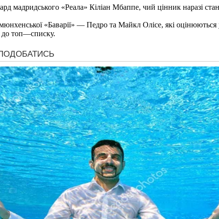
рд мадридського «Реала» Кіліан Мбаппе, чий цінник наразі стан
мюнхенської «Баварії» — Педро та Майкл Олісе, які оцінюються 
 до топ—списку.