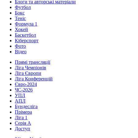
Блоги та авторські матеріали
Футбол
Бокс
Теніс
Формула 1
Хокей
Баскетбол
Кіберспорт
Фото
Відео
Прямі трансляції
Ліга Чемпіонів
Ліга Європи
Ліга Конференцій
Євро-2024
ЧС-2026
УПЛ
АПЛ
Бундесліга
Прімера
Ліга 1
Серія А
Доступ