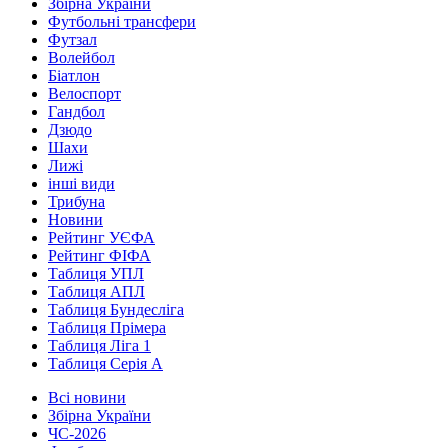
Збірна України
Футбольні трансфери
Футзал
Волейбол
Біатлон
Велоспорт
Гандбол
Дзюдо
Шахи
Лижі
інші види
Трибуна
Новини
Рейтинг УЄФА
Рейтинг ФІФА
Таблиця УПЛ
Таблиця АПЛ
Таблиця Бундесліга
Таблиця Прімера
Таблиця Ліга 1
Таблиця Серія А
Всі новини
Збірна України
ЧС-2026