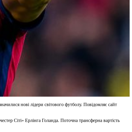
значилися нові лідери світового футболу. Повідомляє сайт
естер Сіті» Ерлінга Голанда. Поточна трансферна вартість