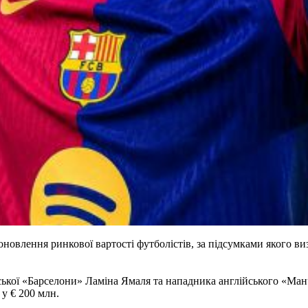
новлення ринкової вартості футболістів, за підсумками якого ви
ької «Барселони» Ламіна Ямаля та нападника англійського «Манч
у € 200 млн.