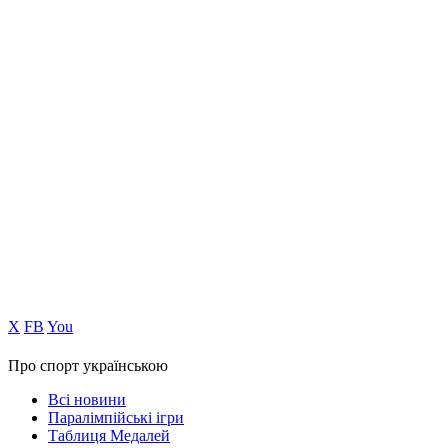
Х
FB
You
Про спорт українською
Всі новини
Паралімпійські ігри
Таблиця Медалей