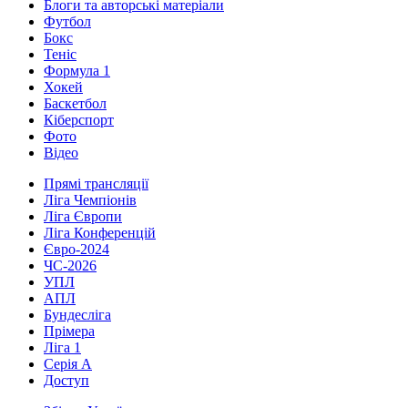
Блоги та авторські матеріали
Футбол
Бокс
Теніс
Формула 1
Хокей
Баскетбол
Кіберспорт
Фото
Відео
Прямі трансляції
Ліга Чемпіонів
Ліга Європи
Ліга Конференцій
Євро-2024
ЧС-2026
УПЛ
АПЛ
Бундесліга
Прімера
Ліга 1
Серія А
Доступ