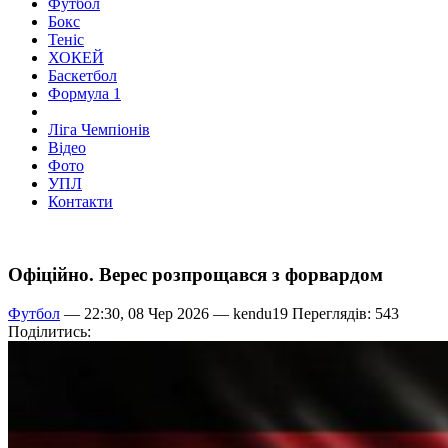
Футбол
Бокс
Теніс
ХОКЕЙ
Баскетбол
Формула 1
Ліга Чемпіонів
Відео
Фото
УПЛ
Контакти
Офіційно. Верес розпрощався з форвардом
Футбол
— 22:30, 08 Чер 2026 —
kendu19
Переглядів: 543
Поділитись: