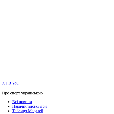
Х
FB
You
Про спорт українською
Всі новини
Паралімпійські ігри
Таблиця Медалей