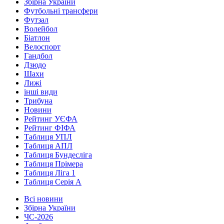
Збірна України
Футбольні трансфери
Футзал
Волейбол
Біатлон
Велоспорт
Гандбол
Дзюдо
Шахи
Лижі
інші види
Трибуна
Новини
Рейтинг УЄФА
Рейтинг ФІФА
Таблиця УПЛ
Таблиця АПЛ
Таблиця Бундесліга
Таблиця Прімера
Таблиця Ліга 1
Таблиця Серія А
Всі новини
Збірна України
ЧС-2026