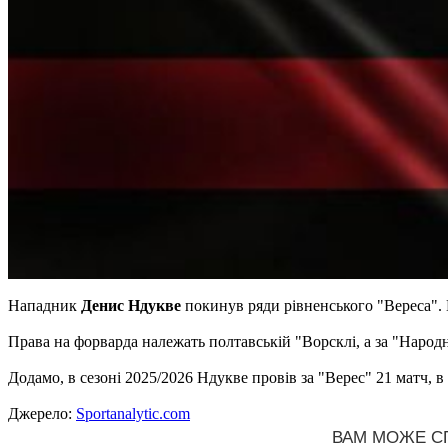
Нападник
Денис Ндукве
покинув ряди рівненського "Вереса".
Права на форварда належать полтавській "Ворсклі, а за "Народ
Додамо, в сезоні 2025/2026 Ндукве провів за "Верес" 21 матч, в я
Джерело:
Sportanalytic.com