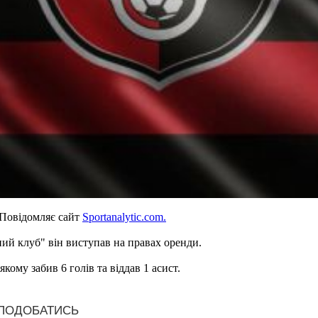
 Повідомляє сайт
Sportanalytic.com.
ний клуб" він виступав на правах оренди.
кому забив 6 голів та віддав 1 асист.