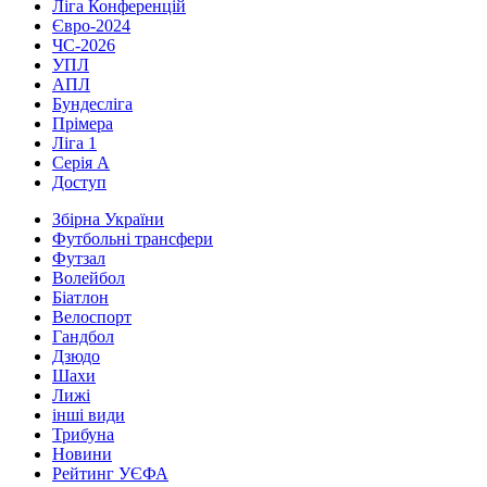
Ліга Конференцій
Євро-2024
ЧС-2026
УПЛ
АПЛ
Бундесліга
Прімера
Ліга 1
Серія А
Доступ
Збірна України
Футбольні трансфери
Футзал
Волейбол
Біатлон
Велоспорт
Гандбол
Дзюдо
Шахи
Лижі
інші види
Трибуна
Новини
Рейтинг УЄФА