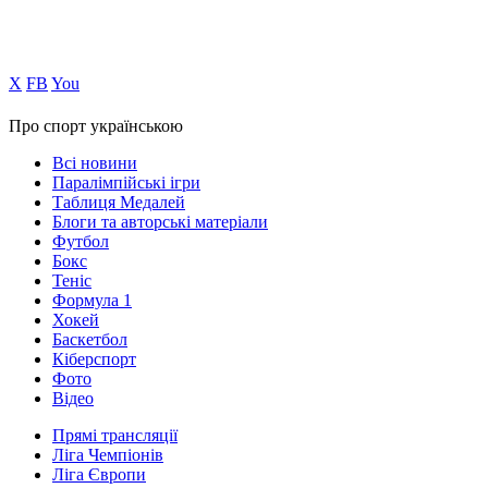
Х
FB
You
Про спорт українською
Всі новини
Паралімпійські ігри
Таблиця Медалей
Блоги та авторські матеріали
Футбол
Бокс
Теніс
Формула 1
Хокей
Баскетбол
Кіберспорт
Фото
Відео
Прямі трансляції
Ліга Чемпіонів
Ліга Європи