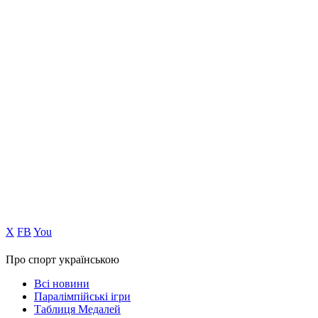
Х
FB
You
Про спорт українською
Всі новини
Паралімпійські ігри
Таблиця Медалей