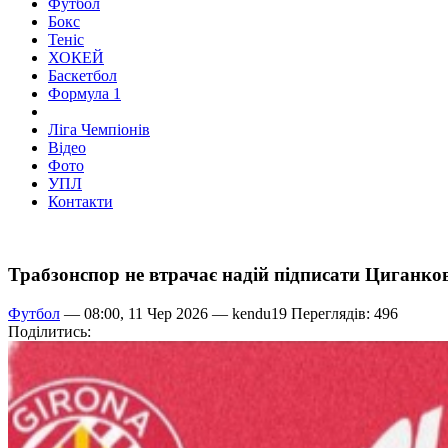
Футбол
Бокс
Теніс
ХОКЕЙ
Баскетбол
Формула 1
Ліга Чемпіонів
Відео
Фото
УПЛ
Контакти
Трабзонспор не втрачає надій підписати Циганко
Футбол
— 08:00, 11 Чер 2026 —
kendu19
Переглядів: 496
Поділитись: