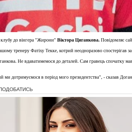
 клубу до вінгера "Жирони"
Віктора Циганкова.
Повідомляє са
ашому тренеру Фатіху Текке, котрий неодноразово спостерігав за 
нкова. Не вдаватимемося до деталей. Сам гравець спочатку мав 
ий ми дотримуємося в період мого президентства", - сказав Доган