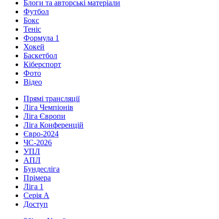
Блоги та авторські матеріали
Футбол
Бокс
Теніс
Формула 1
Хокей
Баскетбол
Кіберспорт
Фото
Відео
Прямі трансляції
Ліга Чемпіонів
Ліга Європи
Ліга Конференцій
Євро-2024
ЧС-2026
УПЛ
АПЛ
Бундесліга
Прімера
Ліга 1
Серія А
Доступ