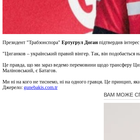
Президент "Трабзонспора"
Ертугрул Доган
підтвердив інтерес
"Циганков – український правий вінгер. Так, він подобається н
Це правда, що ми зараз ведемо перемовини щодо трансферу Цига
Маліновський, є Батагов.
Ми ні на кого не тиснемо, ні на одного гравця. Це принцип, як
Джерело:
gunebakis.com.tr