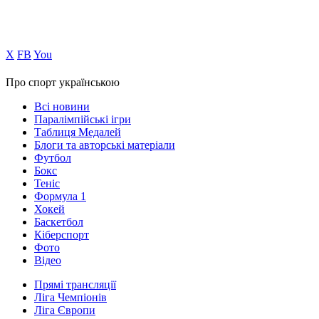
Х
FB
You
Про спорт українською
Всі новини
Паралімпійські ігри
Таблиця Медалей
Блоги та авторські матеріали
Футбол
Бокс
Теніс
Формула 1
Хокей
Баскетбол
Кіберспорт
Фото
Відео
Прямі трансляції
Ліга Чемпіонів
Ліга Європи