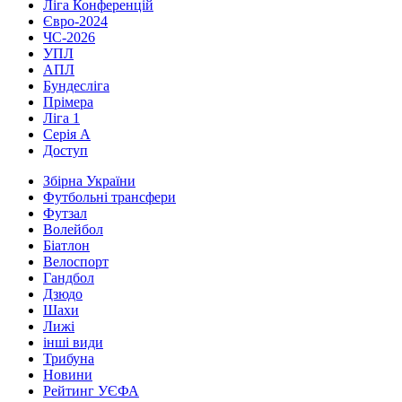
Ліга Конференцій
Євро-2024
ЧС-2026
УПЛ
АПЛ
Бундесліга
Прімера
Ліга 1
Серія А
Доступ
Збірна України
Футбольні трансфери
Футзал
Волейбол
Біатлон
Велоспорт
Гандбол
Дзюдо
Шахи
Лижі
інші види
Трибуна
Новини
Рейтинг УЄФА