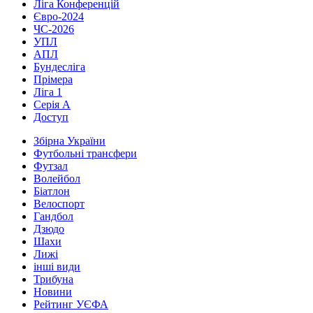
Ліга Конференцій
Євро-2024
ЧС-2026
УПЛ
АПЛ
Бундесліга
Прімера
Ліга 1
Серія А
Доступ
Збірна України
Футбольні трансфери
Футзал
Волейбол
Біатлон
Велоспорт
Гандбол
Дзюдо
Шахи
Лижі
інші види
Трибуна
Новини
Рейтинг УЄФА