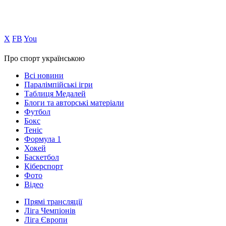
Х
FB
You
Про спорт українською
Всі новини
Паралімпійські ігри
Таблиця Медалей
Блоги та авторські матеріали
Футбол
Бокс
Теніс
Формула 1
Хокей
Баскетбол
Кіберспорт
Фото
Відео
Прямі трансляції
Ліга Чемпіонів
Ліга Європи