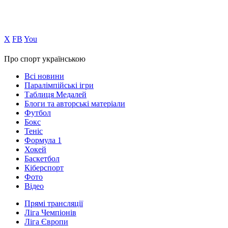
Х
FB
You
Про спорт українською
Всі новини
Паралімпійські ігри
Таблиця Медалей
Блоги та авторські матеріали
Футбол
Бокс
Теніс
Формула 1
Хокей
Баскетбол
Кіберспорт
Фото
Відео
Прямі трансляції
Ліга Чемпіонів
Ліга Європи