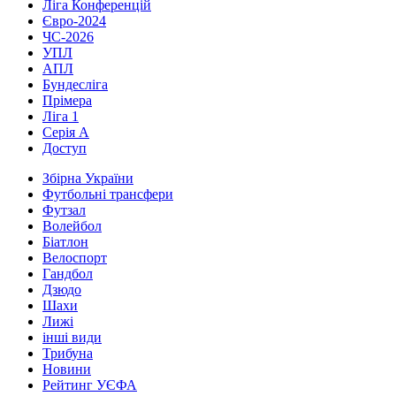
Ліга Конференцій
Євро-2024
ЧС-2026
УПЛ
АПЛ
Бундесліга
Прімера
Ліга 1
Серія А
Доступ
Збірна України
Футбольні трансфери
Футзал
Волейбол
Біатлон
Велоспорт
Гандбол
Дзюдо
Шахи
Лижі
інші види
Трибуна
Новини
Рейтинг УЄФА