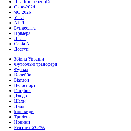
Ліга Конференцій
Євро-2024
ЧС-2026
УПЛ
АПЛ
Бундесліга
Прімера
Ліга 1
Серія А
Доступ
Збірна України
Футбольні трансфери
Футзал
Волейбол
Біатлон
Велоспорт
Гандбол
Дзюдо
Шахи
Лижі
інші види
Трибуна
Новини
Рейтинг УЄФА