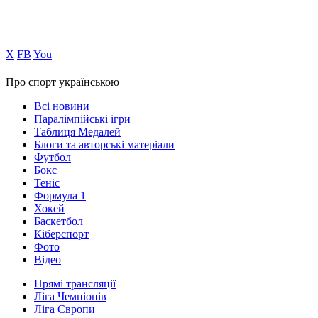
Х
FB
You
Про спорт українською
Всі новини
Паралімпійські ігри
Таблиця Медалей
Блоги та авторські матеріали
Футбол
Бокс
Теніс
Формула 1
Хокей
Баскетбол
Кіберспорт
Фото
Відео
Прямі трансляції
Ліга Чемпіонів
Ліга Європи