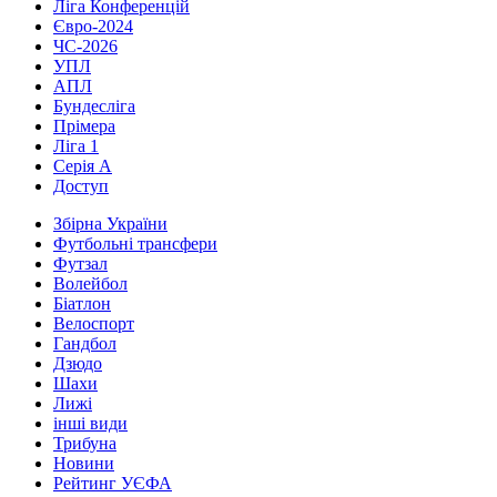
Ліга Конференцій
Євро-2024
ЧС-2026
УПЛ
АПЛ
Бундесліга
Прімера
Ліга 1
Серія А
Доступ
Збірна України
Футбольні трансфери
Футзал
Волейбол
Біатлон
Велоспорт
Гандбол
Дзюдо
Шахи
Лижі
інші види
Трибуна
Новини
Рейтинг УЄФА