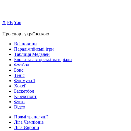
Х
FB
You
Про спорт українською
Всі новини
Паралімпійські ігри
Таблиця Медалей
Блоги та авторські матеріали
Футбол
Бокс
Теніс
Формула 1
Хокей
Баскетбол
Кіберспорт
Фото
Відео
Прямі трансляції
Ліга Чемпіонів
Ліга Європи