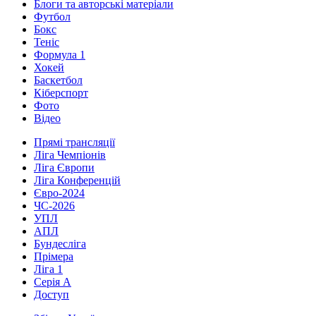
Блоги та авторські матеріали
Футбол
Бокс
Теніс
Формула 1
Хокей
Баскетбол
Кіберспорт
Фото
Відео
Прямі трансляції
Ліга Чемпіонів
Ліга Європи
Ліга Конференцій
Євро-2024
ЧС-2026
УПЛ
АПЛ
Бундесліга
Прімера
Ліга 1
Серія А
Доступ