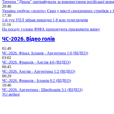
Тренера "Діназа" оштрафували за використання російської мов
20:46
Україна здобула «золото» Євро у міксті синхронних стрибків з
17:30
1-й тур УПЛ зібрав рекордні 1,8 млн телеглядачів
11:16
На посаду голови ФІФА пропонують призначити жінку
ЧС-2026. Відео голів
01:49
ЧС-2026. Фінал. Іспанія - Аргентина 1:0 (ВІДЕО)
03:02
ЧС-2026. Франція - Англія 4:6 (ВІДЕО)
00:45
ЧС-2026. Англія - Аргентина 1:2 (ВІДЕО)
00:29
ЧС-2026. Франція - Іспанія 0:2 (ВІДЕО)
10:46
ЧС-2026. Аргентина - Швейцарія 3:1 (ВІДЕО)
Усі медалі