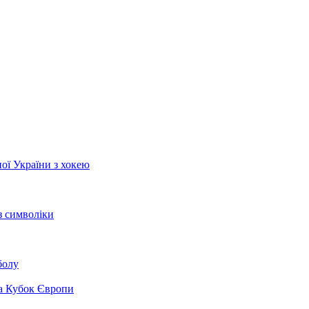
ої України з хокею
з символіки
болу
на Кубок Європи