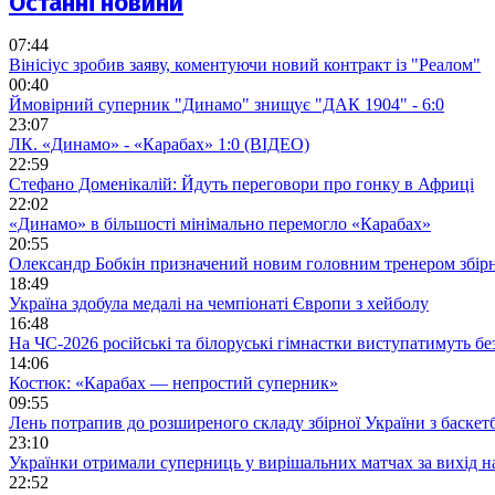
Останні новини
07:44
Вінісіус зробив заяву, коментуючи новий контракт із "Реалом"
00:40
Ймовірний суперник "Динамо" знищує "ДАК 1904" - 6:0
23:07
ЛК. «Динамо» - «Карабах» 1:0 (ВІДЕО)
22:59
Стефано Доменікалій: Йдуть переговори про гонку в Африці
22:02
«Динамо» в більшості мінімально перемогло «Карабах»
20:55
Олександр Бобкін призначений новим головним тренером збірн
18:49
Україна здобула медалі на чемпіонаті Європи з хейболу
16:48
На ЧС-2026 російські та білоруські гімнастки виступатимуть бе
14:06
Костюк: «Карабах — непростий суперник»
09:55
Лень потрапив до розширеного складу збірної України з баскет
23:10
Українки отримали суперниць у вирішальних матчах за вихід 
22:52