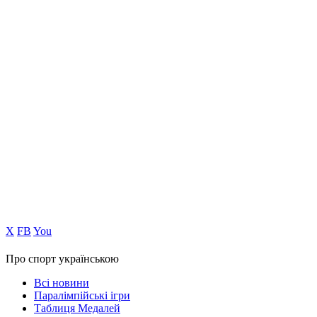
Х
FB
You
Про спорт українською
Всі новини
Паралімпійські ігри
Таблиця Медалей