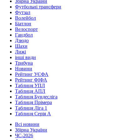
Збірна України
Футбольні трансфери
Футзал
Волейбол
Біатлон
Велоспорт
Гандбол
Дзюдо
Шахи
Лижі
інші види
Трибуна
Новини
Рейтинг УЄФА
Рейтинг ФІФА
Таблиця УПЛ
Таблиця АПЛ
Таблиця Бундесліга
Таблиця Прімера
Таблиця Ліга 1
Таблиця Серія А
Всі новини
Збірна України
ЧС-2026