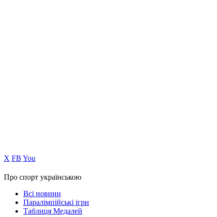
Х
FB
You
Про спорт українською
Всі новини
Паралімпійські ігри
Таблиця Медалей