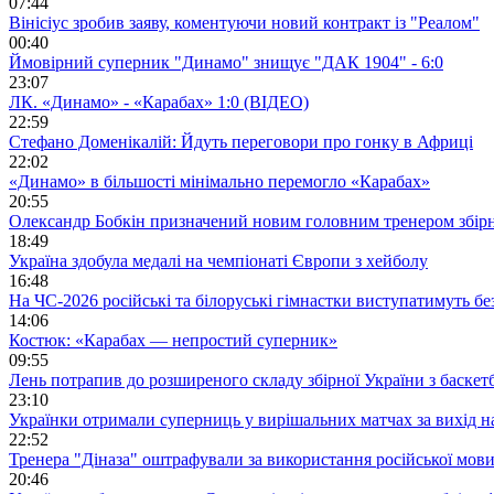
07:44
Вінісіус зробив заяву, коментуючи новий контракт із "Реалом"
00:40
Ймовірний суперник "Динамо" знищує "ДАК 1904" - 6:0
23:07
ЛК. «Динамо» - «Карабах» 1:0 (ВІДЕО)
22:59
Стефано Доменікалій: Йдуть переговори про гонку в Африці
22:02
«Динамо» в більшості мінімально перемогло «Карабах»
20:55
Олександр Бобкін призначений новим головним тренером збірн
18:49
Україна здобула медалі на чемпіонаті Європи з хейболу
16:48
На ЧС-2026 російські та білоруські гімнастки виступатимуть бе
14:06
Костюк: «Карабах — непростий суперник»
09:55
Лень потрапив до розширеного складу збірної України з баскет
23:10
Українки отримали суперниць у вирішальних матчах за вихід 
22:52
Тренера "Діназа" оштрафували за використання російської мов
20:46