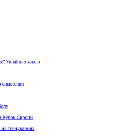
ої України з хокею
з символіки
болу
на Кубок Європи
и на тренуваннях