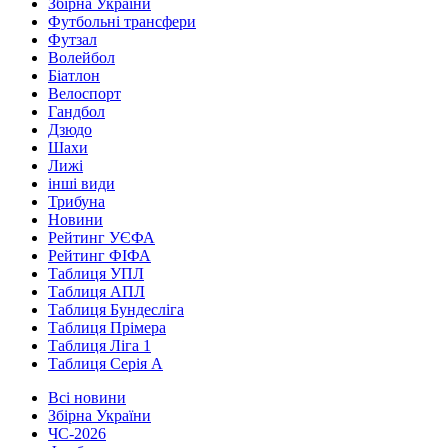
Збірна України
Футбольні трансфери
Футзал
Волейбол
Біатлон
Велоспорт
Гандбол
Дзюдо
Шахи
Лижі
інші види
Трибуна
Новини
Рейтинг УЄФА
Рейтинг ФІФА
Таблиця УПЛ
Таблиця АПЛ
Таблиця Бундесліга
Таблиця Прімера
Таблиця Ліга 1
Таблиця Серія А
Всі новини
Збірна України
ЧС-2026