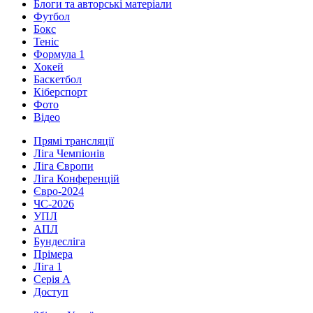
Блоги та авторські матеріали
Футбол
Бокс
Теніс
Формула 1
Хокей
Баскетбол
Кіберспорт
Фото
Відео
Прямі трансляції
Ліга Чемпіонів
Ліга Європи
Ліга Конференцій
Євро-2024
ЧС-2026
УПЛ
АПЛ
Бундесліга
Прімера
Ліга 1
Серія А
Доступ