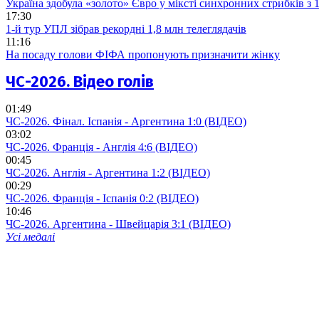
Україна здобула «золото» Євро у міксті синхронних стрибків з
17:30
1-й тур УПЛ зібрав рекордні 1,8 млн телеглядачів
11:16
На посаду голови ФІФА пропонують призначити жінку
ЧС-2026. Відео голів
01:49
ЧС-2026. Фінал. Іспанія - Аргентина 1:0 (ВІДЕО)
03:02
ЧС-2026. Франція - Англія 4:6 (ВІДЕО)
00:45
ЧС-2026. Англія - Аргентина 1:2 (ВІДЕО)
00:29
ЧС-2026. Франція - Іспанія 0:2 (ВІДЕО)
10:46
ЧС-2026. Аргентина - Швейцарія 3:1 (ВІДЕО)
Усі медалі