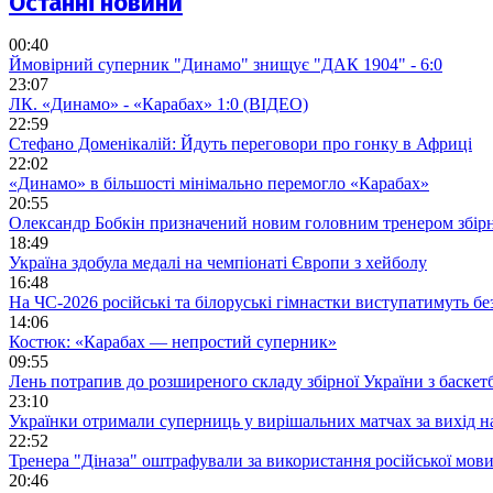
Останні новини
00:40
Ймовірний суперник "Динамо" знищує "ДАК 1904" - 6:0
23:07
ЛК. «Динамо» - «Карабах» 1:0 (ВІДЕО)
22:59
Стефано Доменікалій: Йдуть переговори про гонку в Африці
22:02
«Динамо» в більшості мінімально перемогло «Карабах»
20:55
Олександр Бобкін призначений новим головним тренером збірн
18:49
Україна здобула медалі на чемпіонаті Європи з хейболу
16:48
На ЧС-2026 російські та білоруські гімнастки виступатимуть бе
14:06
Костюк: «Карабах — непростий суперник»
09:55
Лень потрапив до розширеного складу збірної України з баскет
23:10
Українки отримали суперниць у вирішальних матчах за вихід 
22:52
Тренера "Діназа" оштрафували за використання російської мов
20:46