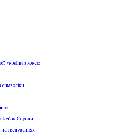
ої України з хокею
з символіки
болу
на Кубок Європи
и на тренуваннях