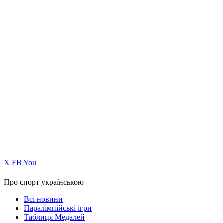
Х
FB
You
Про спорт українською
Всі новини
Паралімпійські ігри
Таблиця Медалей