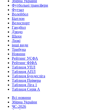
Збірна України
Футбольні трансфери
Футзал
Волейбол
Біатлон
Велоспорт
Гандбол
Дзюдо
Шахи
Лижі
інші види
Трибуна
Новини
Рейтинг УЄФА
Рейтинг ФІФА
Таблиця УПЛ
Таблиця АПЛ
Таблиця Бундесліга
Таблиця Прімера
Таблиця Ліга 1
Таблиця Серія А
Всі новини
Збірна України
ЧС-2026