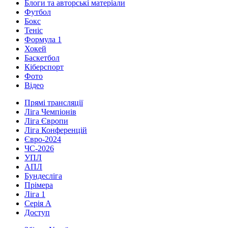
Блоги та авторські матеріали
Футбол
Бокс
Теніс
Формула 1
Хокей
Баскетбол
Кіберспорт
Фото
Відео
Прямі трансляції
Ліга Чемпіонів
Ліга Європи
Ліга Конференцій
Євро-2024
ЧС-2026
УПЛ
АПЛ
Бундесліга
Прімера
Ліга 1
Серія А
Доступ