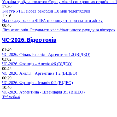
Україна здобула «золото» Євро у міксті синхронних стрибків з
17:30
1-й тур УПЛ зібрав рекордні 1,8 млн телеглядачів
11:16
На посаду голови ФІФА пропонують призначити жінку
08:48
Ліга чемпіонів. Результати кваліфікаційного раунду за вівторок
ЧС-2026. Відео голів
01:49
ЧС-2026. Фінал. Іспанія - Аргентина 1:0 (ВІДЕО)
03:02
ЧС-2026. Франція - Англія 4:6 (ВІДЕО)
00:45
ЧС-2026. Англія - Аргентина 1:2 (ВІДЕО)
00:29
ЧС-2026. Франція - Іспанія 0:2 (ВІДЕО)
10:46
ЧС-2026. Аргентина - Швейцарія 3:1 (ВІДЕО)
Усі медалі