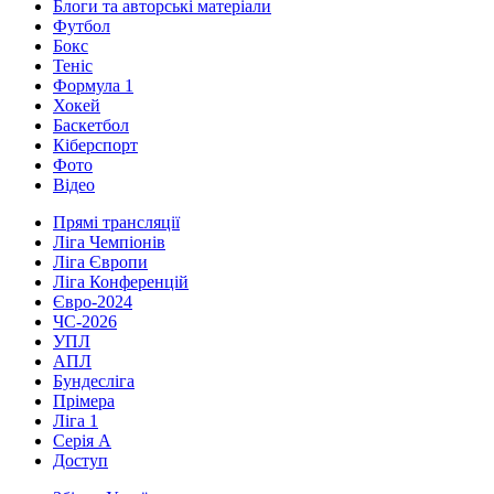
Блоги та авторські матеріали
Футбол
Бокс
Теніс
Формула 1
Хокей
Баскетбол
Кіберспорт
Фото
Відео
Прямі трансляції
Ліга Чемпіонів
Ліга Європи
Ліга Конференцій
Євро-2024
ЧС-2026
УПЛ
АПЛ
Бундесліга
Прімера
Ліга 1
Серія А
Доступ