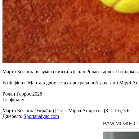
Марта Костюк не зуміла вийти в фінал Ролан Гаррос.Повідомля
В півфіналі Марта в двох сетах програла нейтралізації Міррі Ан
Ролан Гаррос 2026
1/2 фіналу
Марта Костюк (Україна) [15] – Мірра Андрєєва [8] – 1:6, 3:6
Джерело:
Sportanalytic.com