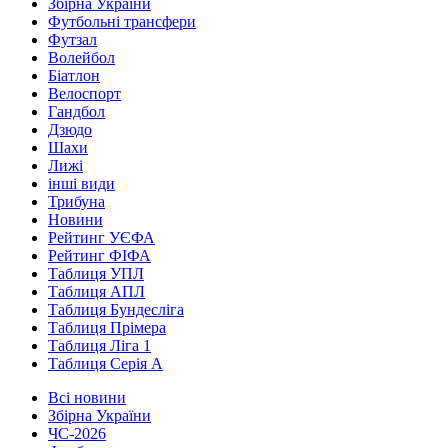
Збірна України
Футбольні трансфери
Футзал
Волейбол
Біатлон
Велоспорт
Гандбол
Дзюдо
Шахи
Лижі
інші види
Трибуна
Новини
Рейтинг УЄФА
Рейтинг ФІФА
Таблиця УПЛ
Таблиця АПЛ
Таблиця Бундесліга
Таблиця Прімера
Таблиця Ліга 1
Таблиця Серія А
Всі новини
Збірна України
ЧС-2026