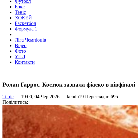
Футбол
Бокс
Теніс
ХОКЕЙ
Баскетбол
Формула 1
Ліга Чемпіонів
Відео
Фото
УПЛ
Контакти
Ролан Гаррос. Костюк зазнала фіаско в півфіналі
Теніс
— 19:00, 04 Чер 2026 —
kendu19
Переглядів: 695
Поділитись: