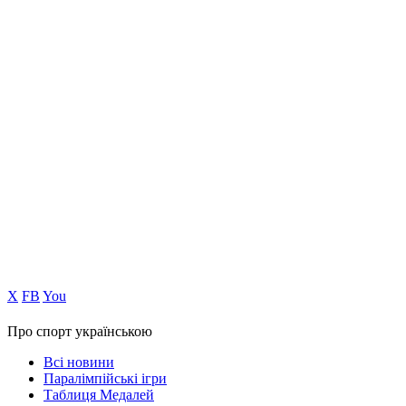
Х
FB
You
Про спорт українською
Всі новини
Паралімпійські ігри
Таблиця Медалей