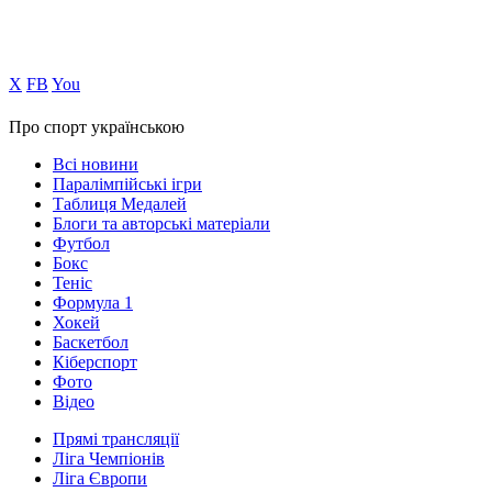
Х
FB
You
Про спорт українською
Всі новини
Паралімпійські ігри
Таблиця Медалей
Блоги та авторські матеріали
Футбол
Бокс
Теніс
Формула 1
Хокей
Баскетбол
Кіберспорт
Фото
Відео
Прямі трансляції
Ліга Чемпіонів
Ліга Європи