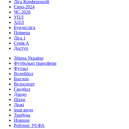
Ліга Конференцій
Євро-2024
ЧС-2026
УПЛ
АПЛ
Бундесліга
Прімера
Ліга 1
Серія А
Доступ
Збірна України
Футбольні трансфери
Футзал
Волейбол
Біатлон
Велоспорт
Гандбол
Дзюдо
Шахи
Лижі
інші види
Трибуна
Новини
Рейтинг УЄФА