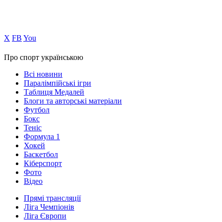
Х
FB
You
Про спорт українською
Всі новини
Паралімпійські ігри
Таблиця Медалей
Блоги та авторські матеріали
Футбол
Бокс
Теніс
Формула 1
Хокей
Баскетбол
Кіберспорт
Фото
Відео
Прямі трансляції
Ліга Чемпіонів
Ліга Європи