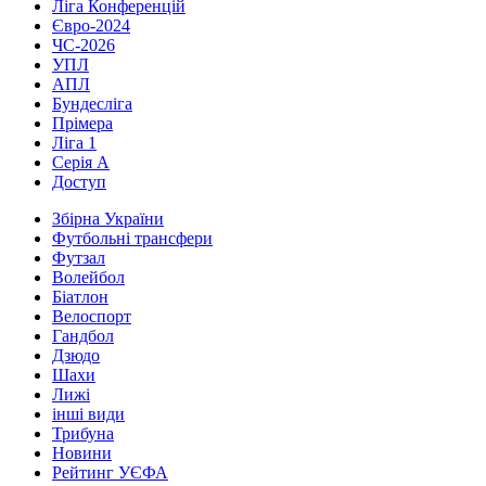
Ліга Конференцій
Євро-2024
ЧС-2026
УПЛ
АПЛ
Бундесліга
Прімера
Ліга 1
Серія А
Доступ
Збірна України
Футбольні трансфери
Футзал
Волейбол
Біатлон
Велоспорт
Гандбол
Дзюдо
Шахи
Лижі
інші види
Трибуна
Новини
Рейтинг УЄФА