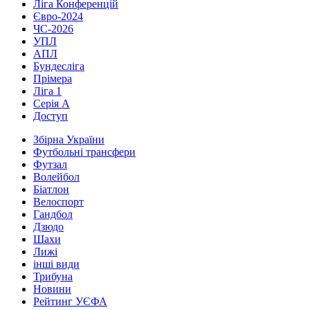
Ліга Конференцій
Євро-2024
ЧС-2026
УПЛ
АПЛ
Бундесліга
Прімера
Ліга 1
Серія А
Доступ
Збірна України
Футбольні трансфери
Футзал
Волейбол
Біатлон
Велоспорт
Гандбол
Дзюдо
Шахи
Лижі
інші види
Трибуна
Новини
Рейтинг УЄФА