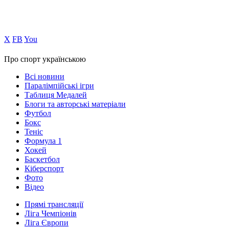
Х
FB
You
Про спорт українською
Всі новини
Паралімпійські ігри
Таблиця Медалей
Блоги та авторські матеріали
Футбол
Бокс
Теніс
Формула 1
Хокей
Баскетбол
Кіберспорт
Фото
Відео
Прямі трансляції
Ліга Чемпіонів
Ліга Європи