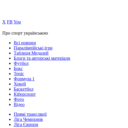
Х
FB
You
Про спорт українською
Всі новини
Паралімпійські ігри
Таблиця Медалей
Блоги та авторські матеріали
Футбол
Бокс
Теніс
Формула 1
Хокей
Баскетбол
Кіберспорт
Фото
Відео
Прямі трансляції
Ліга Чемпіонів
Ліга Європи