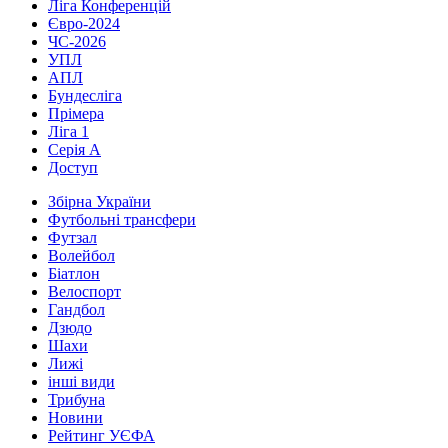
Ліга Конференцій
Євро-2024
ЧС-2026
УПЛ
АПЛ
Бундесліга
Прімера
Ліга 1
Серія А
Доступ
Збірна України
Футбольні трансфери
Футзал
Волейбол
Біатлон
Велоспорт
Гандбол
Дзюдо
Шахи
Лижі
інші види
Трибуна
Новини
Рейтинг УЄФА