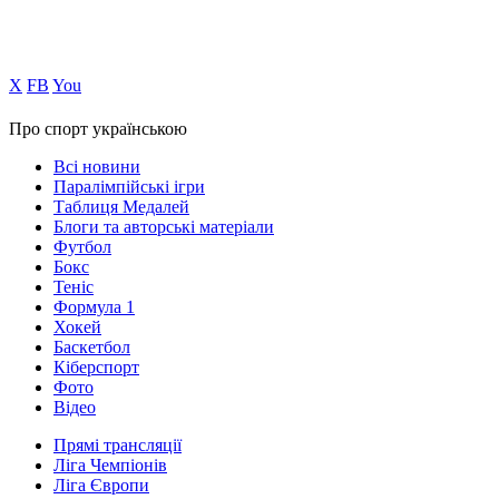
Х
FB
You
Про спорт українською
Всі новини
Паралімпійські ігри
Таблиця Медалей
Блоги та авторські матеріали
Футбол
Бокс
Теніс
Формула 1
Хокей
Баскетбол
Кіберспорт
Фото
Відео
Прямі трансляції
Ліга Чемпіонів
Ліга Європи