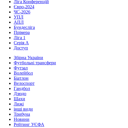
Ліга Конференцій
Євро-2024
ЧС-2026
УПЛ
АПЛ
Бундесліга
Прімера
Ліга 1
Серія А
Доступ
Збірна України
Футбольні трансфери
Футзал
Волейбол
Біатлон
Велоспорт
Гандбол
Дзюдо
Шахи
Лижі
інші види
Трибуна
Новини
Рейтинг УЄФА