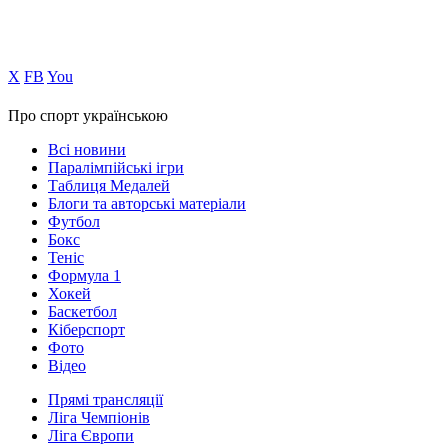
Х
FB
You
Про спорт українською
Всі новини
Паралімпійські ігри
Таблиця Медалей
Блоги та авторські матеріали
Футбол
Бокс
Теніс
Формула 1
Хокей
Баскетбол
Кіберспорт
Фото
Відео
Прямі трансляції
Ліга Чемпіонів
Ліга Європи