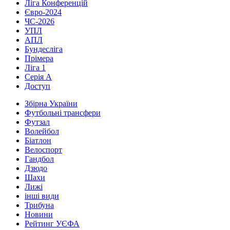
Ліга Конференцій
Євро-2024
ЧС-2026
УПЛ
АПЛ
Бундесліга
Прімера
Ліга 1
Серія А
Доступ
Збірна України
Футбольні трансфери
Футзал
Волейбол
Біатлон
Велоспорт
Гандбол
Дзюдо
Шахи
Лижі
інші види
Трибуна
Новини
Рейтинг УЄФА