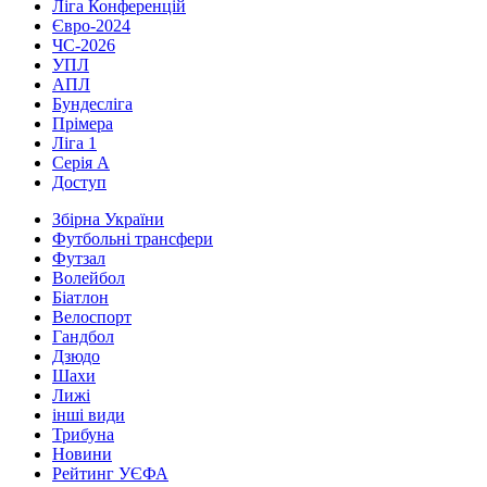
Ліга Конференцій
Євро-2024
ЧС-2026
УПЛ
АПЛ
Бундесліга
Прімера
Ліга 1
Серія А
Доступ
Збірна України
Футбольні трансфери
Футзал
Волейбол
Біатлон
Велоспорт
Гандбол
Дзюдо
Шахи
Лижі
інші види
Трибуна
Новини
Рейтинг УЄФА