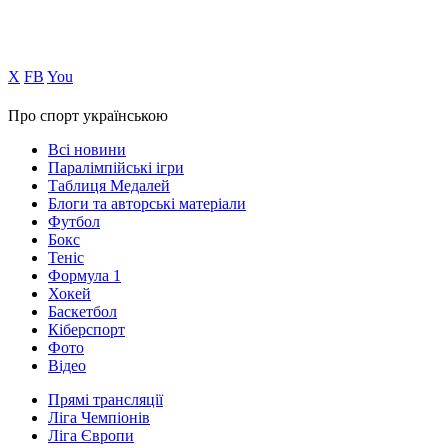
Х
FB
You
Про спорт українською
Всі новини
Паралімпійські ігри
Таблиця Медалей
Блоги та авторські матеріали
Футбол
Бокс
Теніс
Формула 1
Хокей
Баскетбол
Кіберспорт
Фото
Відео
Прямі трансляції
Ліга Чемпіонів
Ліга Європи