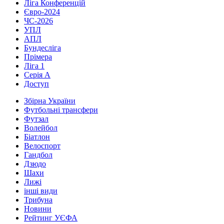
Ліга Конференцій
Євро-2024
ЧС-2026
УПЛ
АПЛ
Бундесліга
Прімера
Ліга 1
Серія А
Доступ
Збірна України
Футбольні трансфери
Футзал
Волейбол
Біатлон
Велоспорт
Гандбол
Дзюдо
Шахи
Лижі
інші види
Трибуна
Новини
Рейтинг УЄФА