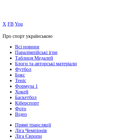
Х
FB
You
Про спорт українською
Всі новини
Паралімпійські ігри
Таблиця Медалей
Блоги та авторські матеріали
Футбол
Бокс
Теніс
Формула 1
Хокей
Баскетбол
Кіберспорт
Фото
Відео
Прямі трансляції
Ліга Чемпіонів
Ліга Європи