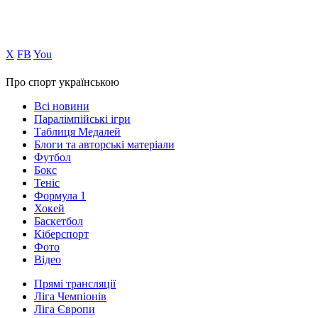
Х
FB
You
Про спорт українською
Всі новини
Паралімпійські ігри
Таблиця Медалей
Блоги та авторські матеріали
Футбол
Бокс
Теніс
Формула 1
Хокей
Баскетбол
Кіберспорт
Фото
Відео
Прямі трансляції
Ліга Чемпіонів
Ліга Європи