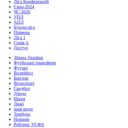
Ліга Конференцій
Євро-2024
ЧС-2026
УПЛ
АПЛ
Бундесліга
Прімера
Ліга 1
Серія А
Доступ
Збірна України
Футбольні трансфери
Футзал
Волейбол
Біатлон
Велоспорт
Гандбол
Дзюдо
Шахи
Лижі
інші види
Трибуна
Новини
Рейтинг УЄФА