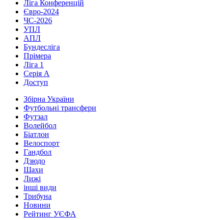
Ліга Конференцій
Євро-2024
ЧС-2026
УПЛ
АПЛ
Бундесліга
Прімера
Ліга 1
Серія А
Доступ
Збірна України
Футбольні трансфери
Футзал
Волейбол
Біатлон
Велоспорт
Гандбол
Дзюдо
Шахи
Лижі
інші види
Трибуна
Новини
Рейтинг УЄФА