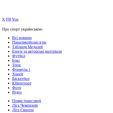
Х
FB
You
Про спорт українською
Всі новини
Паралімпійські ігри
Таблиця Медалей
Блоги та авторські матеріали
Футбол
Бокс
Теніс
Формула 1
Хокей
Баскетбол
Кіберспорт
Фото
Відео
Прямі трансляції
Ліга Чемпіонів
Ліга Європи