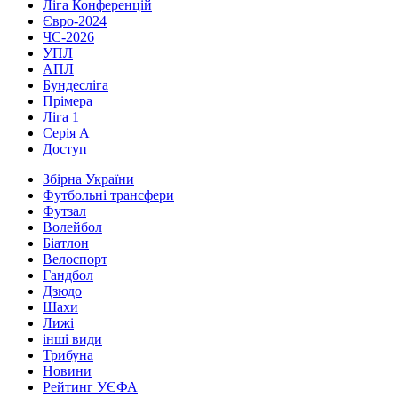
Ліга Конференцій
Євро-2024
ЧС-2026
УПЛ
АПЛ
Бундесліга
Прімера
Ліга 1
Серія А
Доступ
Збірна України
Футбольні трансфери
Футзал
Волейбол
Біатлон
Велоспорт
Гандбол
Дзюдо
Шахи
Лижі
інші види
Трибуна
Новини
Рейтинг УЄФА