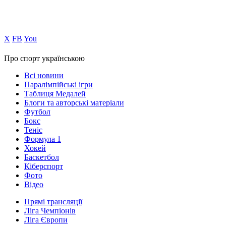
Х
FB
You
Про спорт українською
Всі новини
Паралімпійські ігри
Таблиця Медалей
Блоги та авторські матеріали
Футбол
Бокс
Теніс
Формула 1
Хокей
Баскетбол
Кіберспорт
Фото
Відео
Прямі трансляції
Ліга Чемпіонів
Ліга Європи