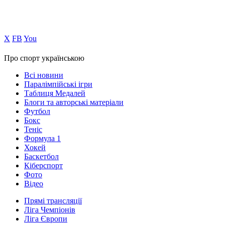
Х
FB
You
Про спорт українською
Всі новини
Паралімпійські ігри
Таблиця Медалей
Блоги та авторські матеріали
Футбол
Бокс
Теніс
Формула 1
Хокей
Баскетбол
Кіберспорт
Фото
Відео
Прямі трансляції
Ліга Чемпіонів
Ліга Європи