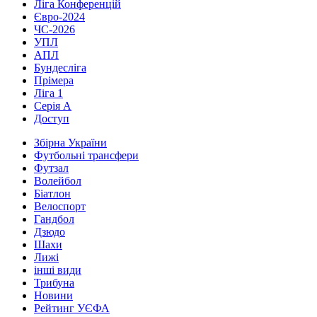
Ліга Конференцій
Євро-2024
ЧС-2026
УПЛ
АПЛ
Бундесліга
Прімера
Ліга 1
Серія А
Доступ
Збірна України
Футбольні трансфери
Футзал
Волейбол
Біатлон
Велоспорт
Гандбол
Дзюдо
Шахи
Лижі
інші види
Трибуна
Новини
Рейтинг УЄФА