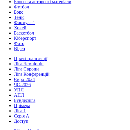
Блоги та авторські матеріали
Футбол
Бокс
Теніс
Формула 1
Хокей
Баскетбол
Кіберспорт
Фото
Відео
Прямі трансляції
Ліга Чемпіонів
Ліга Європи
Ліга Конференцій
Євро-2024
ЧС-2026
УПЛ
АПЛ
Бундесліга
Прімера
Ліга 1
Серія А
Доступ