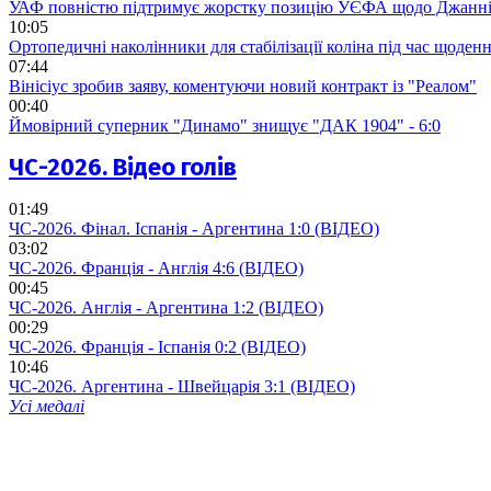
УАФ повністю підтримує жорстку позицію УЄФА щодо Джанні
10:05
Ортопедичні наколінники для стабілізації коліна під час щоде
07:44
Вінісіус зробив заяву, коментуючи новий контракт із "Реалом"
00:40
Ймовірний суперник "Динамо" знищує "ДАК 1904" - 6:0
ЧС-2026. Відео голів
01:49
ЧС-2026. Фінал. Іспанія - Аргентина 1:0 (ВІДЕО)
03:02
ЧС-2026. Франція - Англія 4:6 (ВІДЕО)
00:45
ЧС-2026. Англія - Аргентина 1:2 (ВІДЕО)
00:29
ЧС-2026. Франція - Іспанія 0:2 (ВІДЕО)
10:46
ЧС-2026. Аргентина - Швейцарія 3:1 (ВІДЕО)
Усі медалі