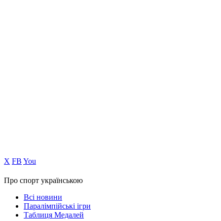
Х
FB
You
Про спорт українською
Всі новини
Паралімпійські ігри
Таблиця Медалей