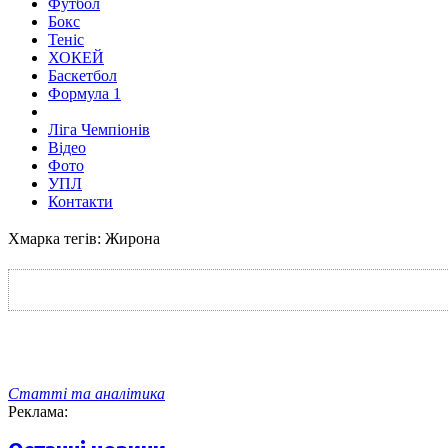
Футбол
Бокс
Теніс
ХОКЕЙ
Баскетбол
Формула 1
Ліга Чемпіонів
Відео
Фото
УПЛ
Контакти
Хмарка тегів: Жирона
Статті та аналітика
Реклама: